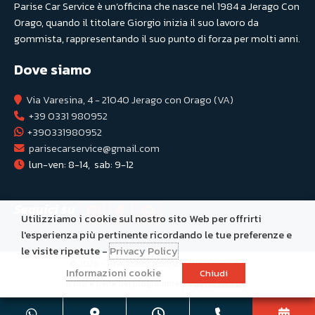
Parise Car Service è un’officina che nasce nel 1984 a Jerago Con
Orago, quando il titolare Giorgio inizia il suo lavoro da
gommista, rappresentando il suo punto di forza per molti anni.
Dove siamo
Via Varesina, 4 - 21040 Jerago con Orago (VA)
+39 0331 980952
+390331980952
parisecarservice@gmail.com
lun-ven: 8-14,  sab: 9-12
Seguici su
Utilizziamo i cookie sul nostro sito Web per offrirti
l'esperienza più pertinente ricordando le tue preferenze e
le visite ripetute -
Privacy Policy
© 2026 - P.IVA 03883650123 -
Privacy Policy
Informazioni cookie
Chiudi
Il sito è parte del programma